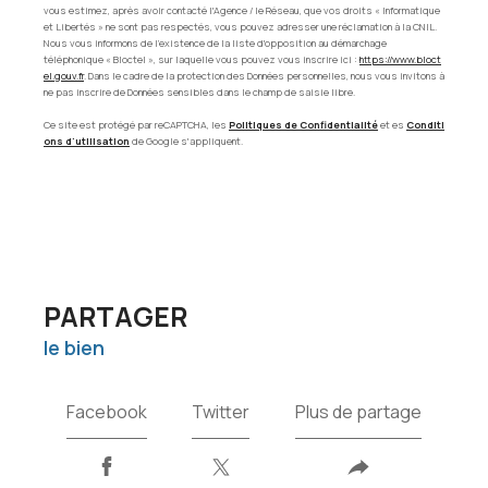
vous estimez, après avoir contacté l'Agence / le Réseau, que vos droits « Informatique
et Libertés » ne sont pas respectés, vous pouvez adresser une réclamation à la CNIL.
Nous vous informons de l’existence de la liste d'opposition au démarchage
téléphonique « Bloctel », sur laquelle vous pouvez vous inscrire ici :
https://www.bloct
el.gouv.fr
. Dans le cadre de la protection des Données personnelles, nous vous invitons à
ne pas inscrire de Données sensibles dans le champ de saisie libre.
Ce site est protégé par reCAPTCHA, les
Politiques de Confidentialité
et es
Conditi
ons d'utilisation
de Google s'appliquent.
PARTAGER
le bien
Facebook
Twitter
Plus de partage