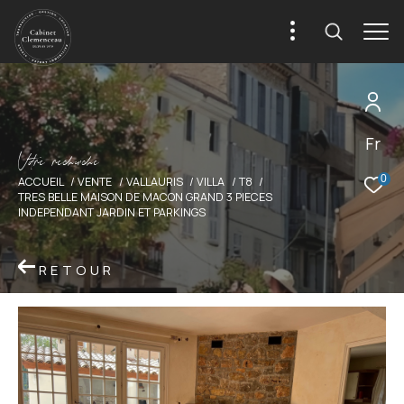
Fr
V
o
r
e
r
e
c
e
c
e
0
ACCUEIL
VENTE
VALLAURIS
VILLA
T8
TRES BELLE MAISON DE MACON GRAND 3 PIECES
INDEPENDANT JARDIN ET PARKINGS
RETOUR