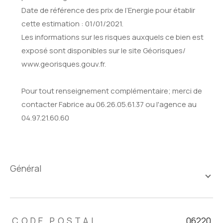
Date de référence des prix de l’Energie pour établir
cette estimation : 01/01/2021.
Les informations sur les risques auxquels ce bien est
exposé sont disponibles sur le site Géorisques/
www.georisques.gouv.fr.
Pour tout renseignement complémentaire; merci de
contacter Fabrice au 06.26.05.61.37 ou l'agence au
04.97.21.60.60
général
TRAD_ZEPHYR_Caracteristique
TRAD_ZEPHYR_Valeurs
CODE POSTAL
06220