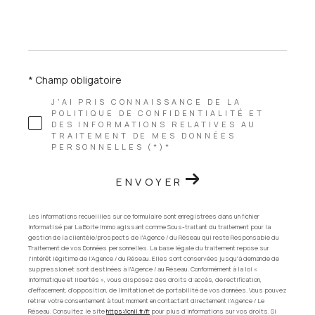
* Champ obligatoire
J'AI PRIS CONNAISSANCE DE LA
POLITIQUE DE CONFIDENTIALITÉ ET
DES INFORMATIONS RELATIVES AU
TRAITEMENT DE MES DONNÉES
PERSONNELLES (*)*
ENVOYER
Les informations recueillies sur ce formulaire sont enregistrées dans un fichier
informatisé par La Boite Immo agissant comme Sous-traitant du traitement pour la
gestion de la clientèle/prospects de l'Agence / du Réseau qui reste Responsable du
Traitement de vos Données personnelles. La base légale du traitement repose sur
l'intérêt légitime de l'Agence / du Réseau. Elles sont conservées jusqu'à demande de
suppression et sont destinées à l'Agence / au Réseau. Conformément à la loi «
informatique et libertés », vous disposez des droits d’accès, de rectification,
d’effacement, d’opposition, de limitation et de portabilité de vos données. Vous pouvez
retirer votre consentement à tout moment en contactant directement l’Agence / Le
Réseau. Consultez le site
https://cnil.fr/fr
pour plus d’informations sur vos droits. Si